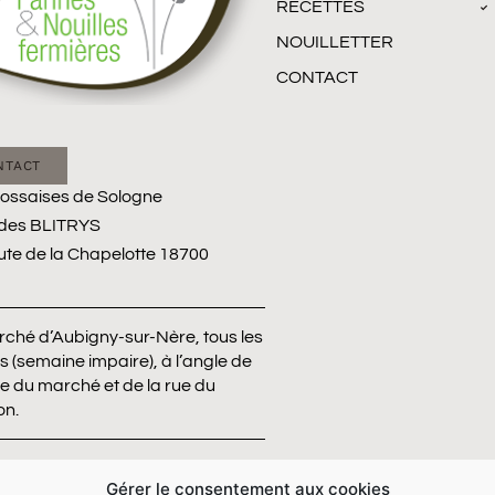
RECETTES
NOUILLETTER
CONTACT
NTACT
ossaises de Sologne
des BLITRYS
ute de la Chapelotte 18700
N
ché d’Aubigny-sur-Nère, tous les
rs (semaine impaire), à l’angle de
ce du marché et de la rue du
on.
s marchés et salons ponctuels,
Gérer le consentement aux cookies
genda, pages Facebook et