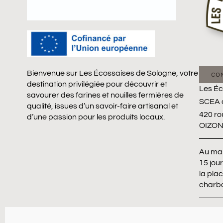
Bienvenue sur Les Écossaises de Sologne, votre
CO
destination privilégiée pour découvrir et
Les Éc
savourer des farines et nouilles fermières de
SCEA 
qualité, issues d’un savoir-faire artisanal et
420 ro
d’une passion pour les produits locaux.
OIZO
Au mar
15 jou
la pla
charb
Sur le
voir a