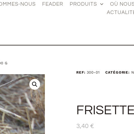
SOMMES-NOUS
FEADER
PRODUITS
OÙ NOU
ACTUALIT
00 G
REF:
300-01
CATÉGORIE:
N
FRISETTE
3,40
€