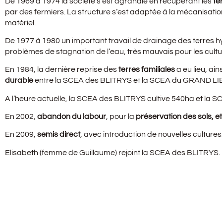
De 1969 à 1974 la société s’est agrandie en récupérant les
te
par des fermiers. La structure s’est adaptée à la mécanisation, 
matériel.
De 1977 à 1980 un important travail de drainage des terres h
problèmes de stagnation de l’eau, très mauvais pour les cultu
En 1984, la dernière reprise des
terres familiales
a eu lieu, ain
durable
entre la SCEA des BLITRYS et la SCEA du GRAND LI
A l’heure actuelle, la SCEA des BLITRYS cultive 540ha et la
En 2002,
abandon du labour
, pour la
préservation des sols, e
En 2009,
semis direct
, avec introduction de nouvelles cultures
Elisabeth (femme de Guillaume) rejoint la SCEA des BLITRYS.