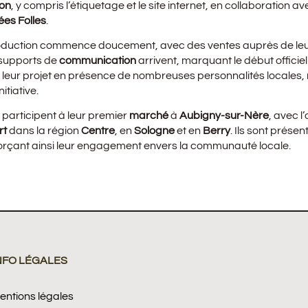
on
, y compris l’étiquetage et le site internet, en collaboration a
ées Folles
.
roduction commence doucement, avec des ventes auprès de leur
 supports de
communication
arrivent, marquant le début officiel
t leur projet en présence de nombreuses personnalités locales,
itiative.
s participent à leur premier
marché
à
Aubigny-sur-Nère
, avec l
rt
dans la région
Centre
, en
Sologne
et en
Berry
. Ils sont prése
forçant ainsi leur engagement envers la communauté locale.
NFO LÉGALES
entions légales