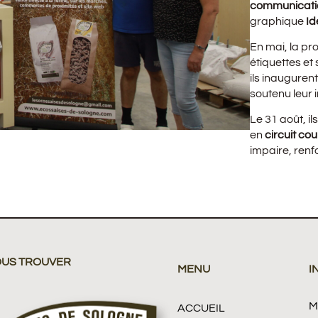
communicati
graphique
Id
En mai, la p
étiquettes et
ils inauguren
soutenu leur in
Le 31 août, il
en
circuit cou
impaire, ren
OUS TROUVER
MENU
I
M
ACCUEIL