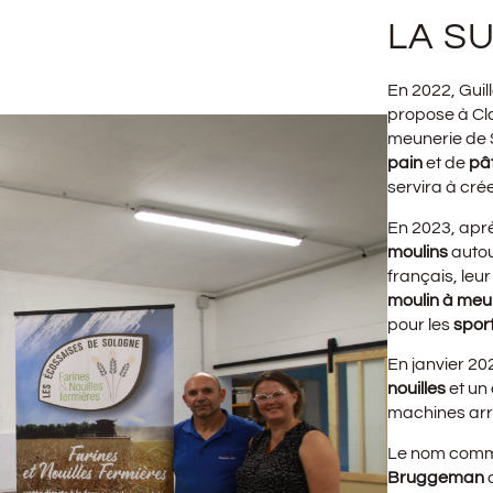
LA SU
En 2022, Guil
propose à Cla
meunerie de S
pain
et de
pâ
servira à cré
En 2023, aprè
moulins
autou
français, leu
moulin à meul
pour les
sport
En janvier 20
nouilles
et un 
machines arri
Le nom comme
Bruggeman
c