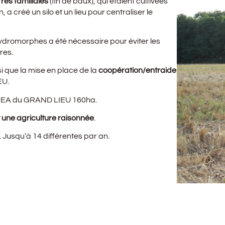
rres familiales
(fin de baux), qui étaient cultivées
a créé un silo et un lieu pour centraliser le
ydromorphes a été nécessaire pour éviter les
res.
si que la mise en place de la
coopération/entraide
EU.
 SCEA du GRAND LIEU 160ha.
t une agriculture raisonnée
.
. Jusqu’à 14 différentes par an.