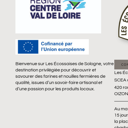
Bienvenue sur Les Écossaises de Sologne, votre
CO
destination privilégiée pour découvrir et
Les Éc
savourer des farines et nouilles fermières de
SCEA 
qualité, issues d’un savoir-faire artisanal et
420 ro
d’une passion pour les produits locaux.
OIZO
Au mar
15 jou
la pla
charb