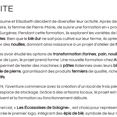
ITE
laume et Elisabeth décident de diversifier leur activité. Après 
ire, la femme de Pierre-Marie, de suivre une formation en « pro
urgères. Pendant cette formation, ils explorent les variétés de
tes
. Bien que le
blé dur
ne soit pas cultivé sur leur ferme, ils opte
er des
nouilles
, donnant ainsi naissance à un projet d’atelier de
s avoir étudié les options de
transformation
(
farines
,
pain
,
nouil
r de Lyon, le projet prend forme. Une nouvelle formation chez
A
r permet de tester des machines à
pâtes
italiennes avec leurs
b
e de pierre
, garantissant des produits
fermiers
de qualité, ric
ifs
.
24, l’aventure commence avec la création d’un local de trois piè
espace de stockage. Grâce à des artisans locaux, le projet est réa
vent et la formation au fonctionnement débute.
rcial, «
Les Écossaises de Sologne
« , est choisi pour représent
rée le premier logo, intégrant des
épis de blé
, symbole de leur m