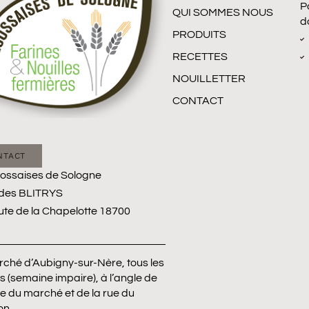
P
QUI SOMMES NOUS
d
PRODUITS
RECETTES
NOUILLETTER
CONTACT
NTACT
ossaises de Sologne
des BLITRYS
ute de la Chapelotte 18700
N
ché d’Aubigny-sur-Nère, tous les
rs (semaine impaire), à l’angle de
ce du marché et de la rue du
on.